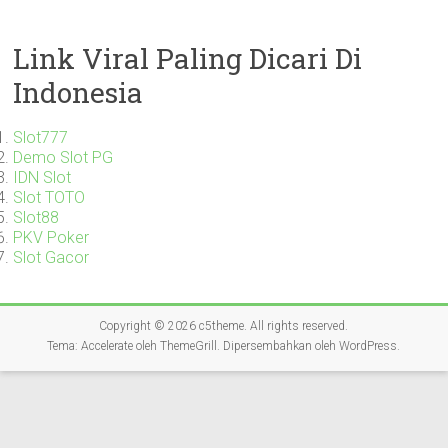
Link Viral Paling Dicari Di
Indonesia
Slot777
Demo Slot PG
IDN Slot
Slot TOTO
Slot88
PKV Poker
Slot Gacor
Copyright © 2026
c5theme
. All rights reserved.
Tema:
Accelerate
oleh ThemeGrill. Dipersembahkan oleh
WordPress
.